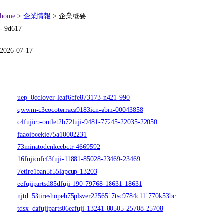
home
>
企業情報
> 企業概要
- 9d617
2026-07-17
uep_0dclover-leaf6bfe873173-n421-990
qwwm-c3cocoterrace9183icn-ebm-00043858
c4fujico-outlet2b72fuji-9481-77245-22035-22050
faaoiboekie75a10002231
73minatodenkcebctr-4669592
16fujicofcf3fuji-11881-85028-23469-23469
7etire1ban5f55lapcup-13203
eefujipartsd85dfuji-190-79768-18631-18631
njtd_53tireshopeb75plsver2256517tsc9784c111770k53bc
tdsx_dafujiparts06eafuji-13241-80505-25708-25708