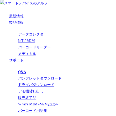
最新情報
製品情報
データコレクタ
IoT / M2M
バーコードリーダー
メディカル
サポート
Q&A
パンフレットダウンロード
ドライバダウンロード
デモ機貸し出し
販売終了品
What’s M2M -M2Mとは?-
バーコード用語集