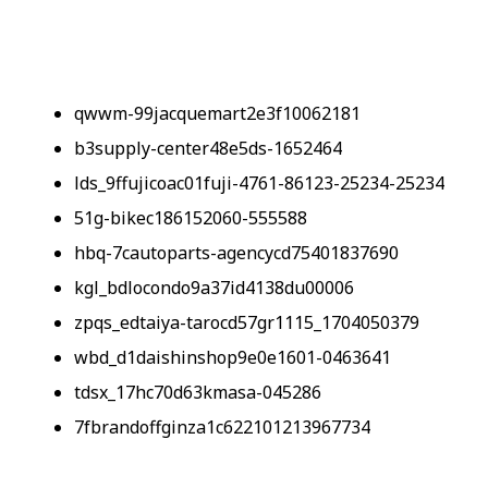
qwwm-99jacquemart2e3f10062181
b3supply-center48e5ds-1652464
lds_9ffujicoac01fuji-4761-86123-25234-25234
51g-bikec186152060-555588
hbq-7cautoparts-agencycd75401837690
kgl_bdlocondo9a37id4138du00006
zpqs_edtaiya-tarocd57gr1115_1704050379
wbd_d1daishinshop9e0e1601-0463641
tdsx_17hc70d63kmasa-045286
7fbrandoffginza1c622101213967734