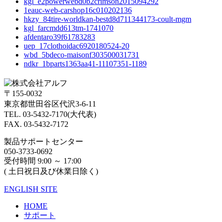
kgl_e2powerwebd0b2crimson2015094292
1eauc-web-carshop16c010202136
hkzy_84tire-worldkan-bestd8d711344173-coult-mgm
kgl_farcmdd613tm-1741070
afdentaro39f61783283
uep_17clothoidac6920180524-20
wbd_5bdeco-maisonf303500031731
ndkr_1bparts1363aa41-11107351-1189
〒155-0032
東京都世田谷区代沢3-6-11
TEL. 03-5432-7170(大代表)
FAX. 03-5432-7172
製品サポートセンター
050-3733-0692
受付時間 9:00 ～ 17:00
( 土日祝日及び休業日除く)
ENGLISH SITE
HOME
サポート