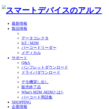
最新情報
製品情報
データコレクタ
IoT / M2M
バーコードリーダー
メディカル
サポート
Q&A
パンフレットダウンロード
ドライバダウンロード
デモ機貸し出し
販売終了品
What’s M2M -M2Mとは?-
バーコード用語集
SHOPPING
企業情報