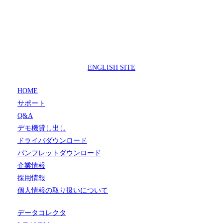
製品サポートセンター
050-3733-0692
受付時間 9:00 ～ 17:00
( 土日祝日及び休業日除く)
ENGLISH SITE
HOME
サポート
Q&A
デモ機貸し出し
ドライバダウンロード
パンフレットダウンロード
企業情報
採用情報
個人情報の取り扱いについて
データコレクタ