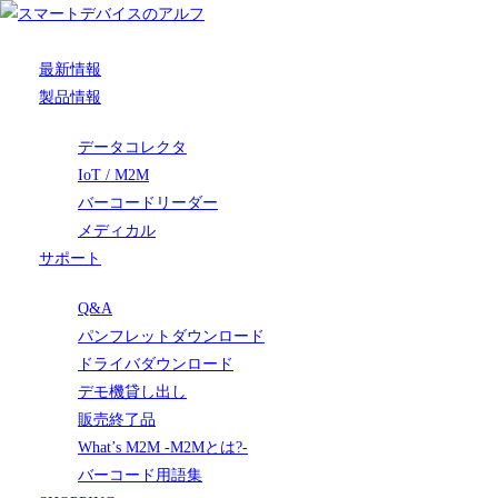
最新情報
製品情報
データコレクタ
IoT / M2M
バーコードリーダー
メディカル
サポート
Q&A
パンフレットダウンロード
ドライバダウンロード
デモ機貸し出し
販売終了品
What’s M2M -M2Mとは?-
バーコード用語集