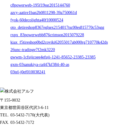
c8powerweb-195f19ssr2015144760
azcy-aatire1ban2b0811298-39a750061d
fyok-60decolighta40f10000524
oto_detireshop8367eglsex2154017tsc00es815770c53sgg
rxpx_83powerwebb876crimson2015079228
kiax_f5tireshop0bd2coviki62055017ab000rg710770k42ds
26unc-tradinge7f2mk3220
qwwm-1cfujicoee4efuji-1241-85652-23385-23385
gxm-03sanukiya-ra447kf384-40-as
03tel-j0ef010038241
〒155-0032
東京都世田谷区代沢3-6-11
TEL. 03-5432-7170(大代表)
FAX. 03-5432-7172