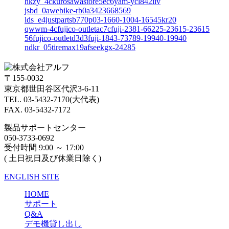
hkzy_4ckurosawastore5ec6yam-ycl842iiv
jsbd_0awebike-rb0a3423668569
lds_e4justpartsb770p03-1660-1004-16545kr20
qwwm-4cfujico-outletac7cfuji-2381-66225-23615-23615
56fujico-outletd3d3fuji-1843-73789-19940-19940
ndkr_05tiremax19afseekgx-24285
〒155-0032
東京都世田谷区代沢3-6-11
TEL. 03-5432-7170(大代表)
FAX. 03-5432-7172
製品サポートセンター
050-3733-0692
受付時間 9:00 ～ 17:00
( 土日祝日及び休業日除く)
ENGLISH SITE
HOME
サポート
Q&A
デモ機貸し出し