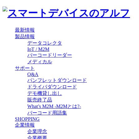
最新情報
製品情報
データコレクタ
IoT / M2M
バーコードリーダー
メディカル
サポート
Q&A
パンフレットダウンロード
ドライバダウンロード
デモ機貸し出し
販売終了品
What’s M2M -M2Mとは?-
バーコード用語集
SHOPPING
企業情報
企業理念
企業概要