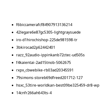
f6biccamerafcf84907913136214
42legare6e87gc5305-lightgraysuede
iro-d1hirochishop-225de981598-tr
3bkirocad2p62442401
razz_92audio-ippinkanb72ctec-ud505s
f4kaientai-2ad15tnob-5062675
rxpx_cbwebike-rb03ad20345591
79simons-storeb69dfreed201712-127
hsxc_53tire-worldkan-best09be325459-dr8-wp
14cnfr266ah643ts-4