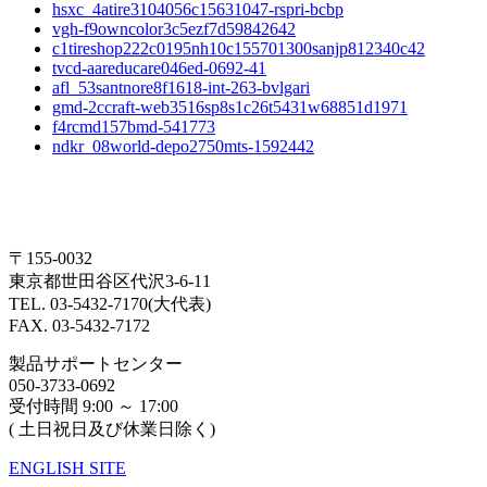
hsxc_4atire3104056c15631047-rspri-bcbp
vgh-f9owncolor3c5ezf7d59842642
c1tireshop222c0195nh10c155701300sanjp812340c42
tvcd-aareducare046ed-0692-41
afl_53santnore8f1618-int-263-bvlgari
gmd-2ccraft-web3516sp8s1c26t5431w68851d1971
f4rcmd157bmd-541773
ndkr_08world-depo2750mts-1592442
〒155-0032
東京都世田谷区代沢3-6-11
TEL. 03-5432-7170(大代表)
FAX. 03-5432-7172
製品サポートセンター
050-3733-0692
受付時間 9:00 ～ 17:00
( 土日祝日及び休業日除く)
ENGLISH SITE