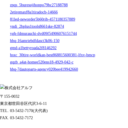
zpqs_5buresujihonpo79bc27188788
2etiremaxf8a1tiradocb-14666
81led-neworder5b60rib-4571180357889
yndi_2bplus1tools8661ske-82874
vgh-fdmurauchi-dvd09f54906076151744
hbq-16amriebdfdasct3k06-150
gmd-a1bettyroada2f8146292
hsxc_30tire-worldkan-best868815600381-lfxv-bmcp
gqzb_a4at-homee520ens18-4929-042-c
hbq-7dautoparts-agency020bee419942660
〒155-0032
東京都世田谷区代沢3-6-11
TEL. 03-5432-7170(大代表)
FAX. 03-5432-7172