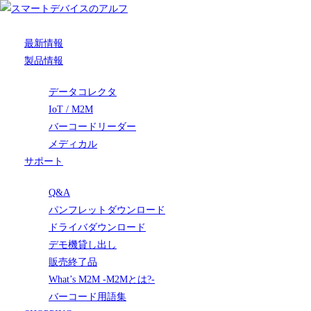
最新情報
製品情報
データコレクタ
IoT / M2M
バーコードリーダー
メディカル
サポート
Q&A
パンフレットダウンロード
ドライバダウンロード
デモ機貸し出し
販売終了品
What’s M2M -M2Mとは?-
バーコード用語集