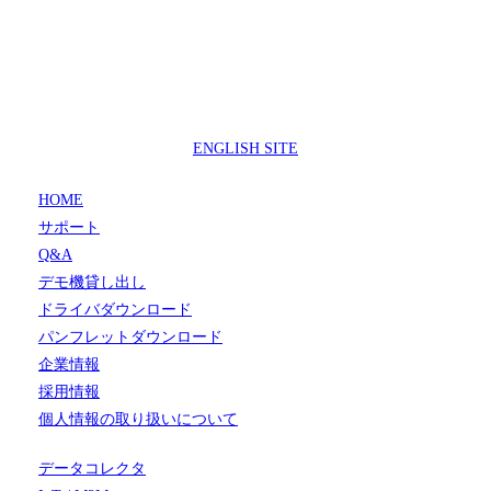
製品サポートセンター
050-3733-0692
受付時間 9:00 ～ 17:00
( 土日祝日及び休業日除く)
ENGLISH SITE
HOME
サポート
Q&A
デモ機貸し出し
ドライバダウンロード
パンフレットダウンロード
企業情報
採用情報
個人情報の取り扱いについて
データコレクタ