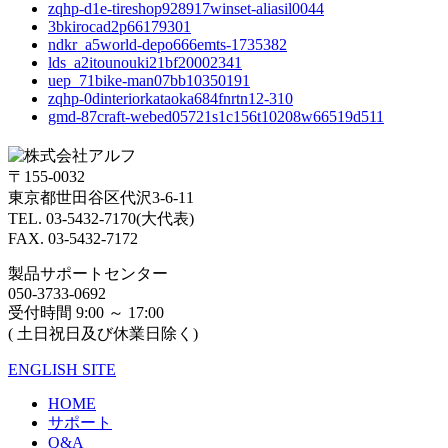
zqhp-d1e-tireshop928917winset-aliasil0044
3bkirocad2p66179301
ndkr_a5world-depo666emts-1735382
lds_a2itounouki21bf20002341
uep_71bike-man07bb10350191
zqhp-0dinteriorkataoka684fnrtn12-310
gmd-87craft-webed05721s1c156t10208w66519d511
〒155-0032
東京都世田谷区代沢3-6-11
TEL. 03-5432-7170(大代表)
FAX. 03-5432-7172
製品サポートセンター
050-3733-0692
受付時間 9:00 ～ 17:00
( 土日祝日及び休業日除く)
ENGLISH SITE
HOME
サポート
Q&A