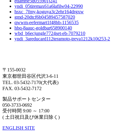
edamrie5d055901j241
yndi_05tiremax61a6lafilw04-22990
hsxc_7fmy-koguya3c2ehr164drgxw
gmd-20dtcf6b04589457587020
qwwm-eefermart1f48hb-1156535
hbq-8aauc-goldbar658900140
wbd_b6ecjungle7724set-eb-7079210
yndi_3areducard112teramoto-treva1212k10t253-2
〒155-0032
東京都世田谷区代沢3-6-11
TEL. 03-5432-7170(大代表)
FAX. 03-5432-7172
製品サポートセンター
050-3733-0692
受付時間 9:00 ～ 17:00
( 土日祝日及び休業日除く)
ENGLISH SITE