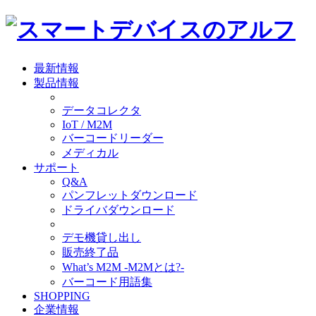
最新情報
製品情報
データコレクタ
IoT / M2M
バーコードリーダー
メディカル
サポート
Q&A
パンフレットダウンロード
ドライバダウンロード
デモ機貸し出し
販売終了品
What’s M2M -M2Mとは?-
バーコード用語集
SHOPPING
企業情報