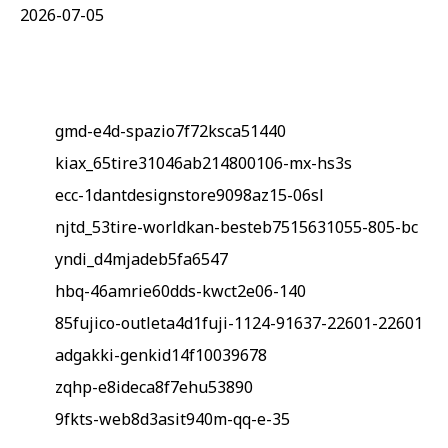
2026-07-05
gmd-e4d-spazio7f72ksca51440
kiax_65tire31046ab214800106-mx-hs3s
ecc-1dantdesignstore9098az15-06sl
njtd_53tire-worldkan-besteb7515631055-805-bc
yndi_d4mjadeb5fa6547
hbq-46amrie60dds-kwct2e06-140
85fujico-outleta4d1fuji-1124-91637-22601-22601
adgakki-genkid14f10039678
zqhp-e8ideca8f7ehu53890
9fkts-web8d3asit940m-qq-e-35