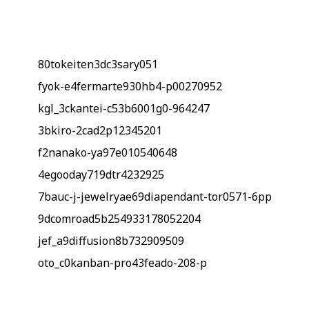
80tokeiten3dc3sary051
fyok-e4fermarte930hb4-p00270952
kgl_3ckantei-c53b6001g0-964247
3bkiro-2cad2p12345201
f2nanako-ya97e010540648
4egooday719dtr4232925
7bauc-j-jewelryae69diapendant-tor0571-6pp
9dcomroad5b254933178052204
jef_a9diffusion8b732909509
oto_c0kanban-pro43feado-208-p