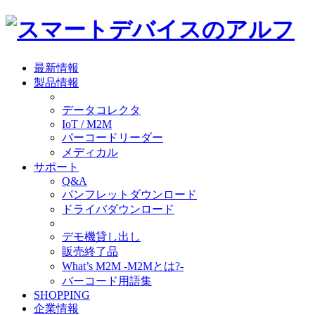
最新情報
製品情報
データコレクタ
IoT / M2M
バーコードリーダー
メディカル
サポート
Q&A
パンフレットダウンロード
ドライバダウンロード
デモ機貸し出し
販売終了品
What’s M2M -M2Mとは?-
バーコード用語集
SHOPPING
企業情報