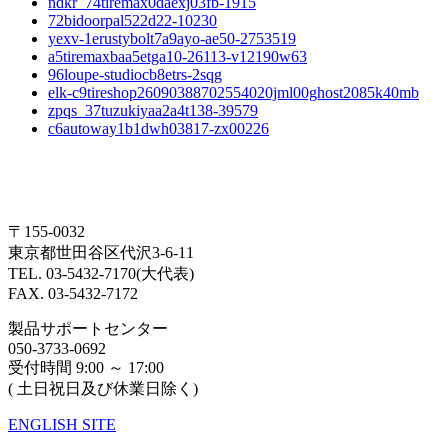
ndkr_74tiremax0daexj03fb-1915
72bidoorpal522d22-10230
yexv-1erustybolt7a9ayo-ae50-2753519
a5tiremaxbaa5etga10-26113-v12190w63
96loupe-studiocb8etrs-2sqg
elk-c9tireshop26090388702554020jml00ghost2085k40mb
zpqs_37tuzukiyaa2a4t138-39579
c6autoway1b1dwh03817-zx00226
〒155-0032
東京都世田谷区代沢3-6-11
TEL. 03-5432-7170(大代表)
FAX. 03-5432-7172
製品サポートセンター
050-3733-0692
受付時間 9:00 ～ 17:00
( 土日祝日及び休業日除く)
ENGLISH SITE