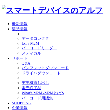
最新情報
製品情報
データコレクタ
IoT / M2M
バーコードリーダー
メディカル
サポート
Q&A
パンフレットダウンロード
ドライバダウンロード
デモ機貸し出し
販売終了品
What’s M2M -M2Mとは?-
バーコード用語集
SHOPPING
企業情報