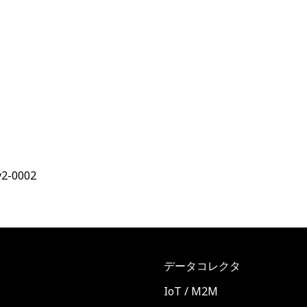
v2-0002
データコレクタ
ト
IoT / M2M