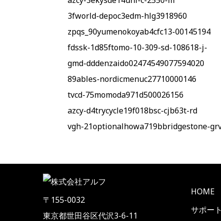
azcy-3ekysde14uni-c-2550-m
3fworld-depoc3edm-hlg3918960
zpqs_90yumenokoyab4cfc13-00145194
fdssk-1d85ftomo-10-309-sd-108618-j-
gmd-dddenzaido02474549077594020
89ables-nordicmenuc27710000146
tvcd-75momoda971d500026156
azcy-d4trycycle19f018bsc-cjb63t-rd
vgh-21optionalhowa719bbridgestone-gr
HOME
〒155-0032
サポー
東京都世田谷区代沢3-6-11