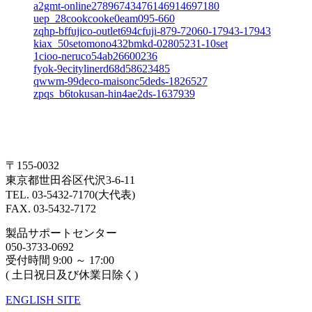
a2gmt-online27896743476146914697180
uep_28cookcooke0eam095-660
zqhp-bffujico-outlet694cfuji-879-72060-17943-17943
kiax_50setomono432bmkd-02805231-10set
1cioo-neruco54ab26600236
fyok-9ecitylinerd68d58623485
qwwm-99deco-maisonc5deds-1826527
zpqs_b6tokusan-hin4ae2ds-1637939
〒155-0032
東京都世田谷区代沢3-6-11
TEL. 03-5432-7170(大代表)
FAX. 03-5432-7172
製品サポートセンター
050-3733-0692
受付時間 9:00 ～ 17:00
( 土日祝日及び休業日除く)
ENGLISH SITE