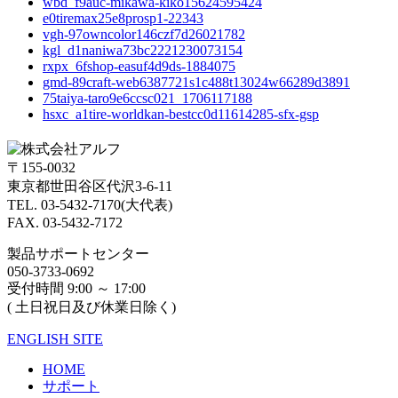
wbd_f9auc-mikawa-kiko15624595424
e0tiremax25e8prosp1-22343
vgh-97owncolor146czf7d26021782
kgl_d1naniwa73bc2221230073154
rxpx_6fshop-easuf4d9ds-1884075
gmd-89craft-web6387721s1c488t13024w66289d3891
75taiya-taro9e6ccsc021_1706117188
hsxc_a1tire-worldkan-bestcc0d11614285-sfx-gsp
〒155-0032
東京都世田谷区代沢3-6-11
TEL. 03-5432-7170(大代表)
FAX. 03-5432-7172
製品サポートセンター
050-3733-0692
受付時間 9:00 ～ 17:00
( 土日祝日及び休業日除く)
ENGLISH SITE
HOME
サポート