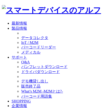
最新情報
製品情報
データコレクタ
IoT / M2M
バーコードリーダー
メディカル
サポート
Q&A
パンフレットダウンロード
ドライバダウンロード
デモ機貸し出し
販売終了品
What’s M2M -M2Mとは?-
バーコード用語集
SHOPPING
企業情報