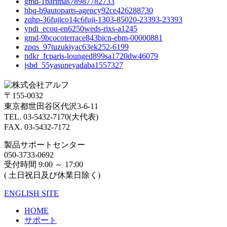
gmd-1barimas78987782733
hbq-b9autoparts-agency92ce426288730
zqhp-36fujico14c6fuji-1303-85020-23393-23393
yndi_ecou-en6250weds-rixs-a1245
gmd-9bcocoterrace843bicn-ebm-00000881
zpqs_97tuzukiyac63ek252-6199
ndkr_fcparis-lounged899sa1720dw46079
jsbd_55yasuneyadaba1557327
〒155-0032
東京都世田谷区代沢3-6-11
TEL. 03-5432-7170(大代表)
FAX. 03-5432-7172
製品サポートセンター
050-3733-0692
受付時間 9:00 ～ 17:00
( 土日祝日及び休業日除く)
ENGLISH SITE
HOME
サポート