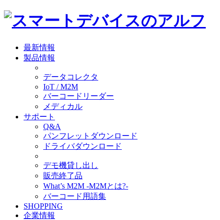
最新情報
製品情報
データコレクタ
IoT / M2M
バーコードリーダー
メディカル
サポート
Q&A
パンフレットダウンロード
ドライバダウンロード
デモ機貸し出し
販売終了品
What’s M2M -M2Mとは?-
バーコード用語集
SHOPPING
企業情報