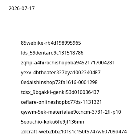
2026-07-17
85webike-rb4d198995965
lds_59dentaro9c131518786
zqhp-a4hirochishop6ba94521717004281
yexv-4btheater337bya1002340487
0edaishinshop72fa1616-0001298
tdsx_9bgakki-genki53d010036437
ceflare-onlineshopbc77ds-1131321
qwwm-5ek-materialae9ccncm-3731-2fl-p10
5eouchio-koku6fe9jl136mn
2dcraft-web2bb2101s1c150t5747w60709d474