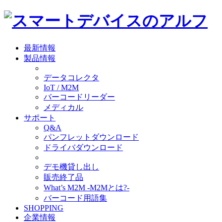
最新情報
製品情報
データコレクタ
IoT / M2M
バーコードリーダー
メディカル
サポート
Q&A
パンフレットダウンロード
ドライバダウンロード
デモ機貸し出し
販売終了品
What’s M2M -M2Mとは?-
バーコード用語集
SHOPPING
企業情報