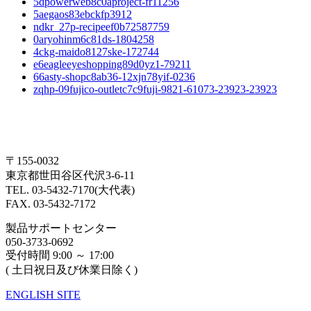
5dpowerweb8c0aproject-fr11256
5aegaos83ebckfp3912
ndkr_27p-recipeef0b72587759
0aryohinm6c81ds-1804258
4ckg-maido8127ske-172744
e6eagleeyeshopping89d0yz1-79211
66asty-shopc8ab36-12xjn78yif-0236
zqhp-09fujico-outletc7c9fuji-9821-61073-23923-23923
〒155-0032
東京都世田谷区代沢3-6-11
TEL. 03-5432-7170(大代表)
FAX. 03-5432-7172
製品サポートセンター
050-3733-0692
受付時間 9:00 ～ 17:00
( 土日祝日及び休業日除く)
ENGLISH SITE