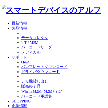
最新情報
製品情報
データコレクタ
IoT / M2M
バーコードリーダー
メディカル
サポート
Q&A
パンフレットダウンロード
ドライバダウンロード
デモ機貸し出し
販売終了品
What’s M2M -M2Mとは?-
バーコード用語集
SHOPPING
企業情報