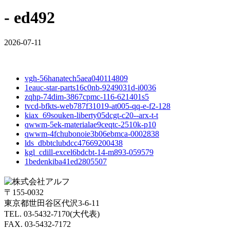
- ed492
2026-07-11
vgh-56hanatech5aea040114809
1eauc-star-parts16c0nb-9249031d-i0036
zqhp-74dim-3867cpmc-116-621401s5
tvcd-bfkts-web787f31019-at005-qq-e-f2-128
kiax_69souken-liberty05dcgt-c20--arx-t-t
qwwm-5ek-materialae9ceqtc-2510k-p10
qwwm-4fchubonoie3b06ebmca-0002838
lds_dbbtclubdcc47669200438
kgl_cdill-excel6bdcbt-14-m893-059579
1bedenkiba41ed2805507
〒155-0032
東京都世田谷区代沢3-6-11
TEL. 03-5432-7170(大代表)
FAX. 03-5432-7172