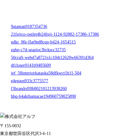
9atantan9187354736
21fujico-outlet4b24fuji-1124-92882-17386-17386
ndkr_86t-flat9ed8cup-h424-1654515
zqhp-c7d-spazioc3bckscc32735
50craft-webd7a8721s1c104t12620w66391d364
dfcloser0141b9405609
jef_58interiorkataoka58dfkwct1h11-504
e4egaos933c3775577
f3brandoff0b802101213938260
hbq-b4akibamacae194960759025890
〒155-0032
東京都世田谷区代沢3-6-11