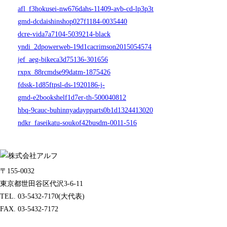
afl_f3hokusei-nw676dahs-11409-avb-cd-lp3p3t
gmd-dcdaishinshop027f1184-0035440
dcre-vida7a7104-5039214-black
yndi_2dpowerweb-19d1cacrimson2015054574
jef_aeg-bikeca3d75136-301656
rxpx_88rcmdse99datm-1875426
fdssk-1d85ftpsl-ds-1920186-j-
gmd-e2bookshelf1d7er-th-500040812
hbq-9cauc-buhinnyadaypparts0b1d1324413020
ndkr_faseikatu-soukof42busdm-0011-516
〒155-0032
東京都世田谷区代沢3-6-11
TEL. 03-5432-7170(大代表)
FAX. 03-5432-7172