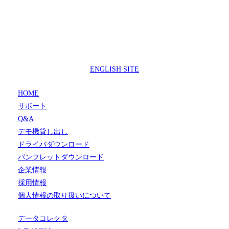
製品サポートセンター
050-3733-0692
受付時間 9:00 ～ 17:00
( 土日祝日及び休業日除く)
ENGLISH SITE
HOME
サポート
Q&A
デモ機貸し出し
ドライバダウンロード
パンフレットダウンロード
企業情報
採用情報
個人情報の取り扱いについて
データコレクタ