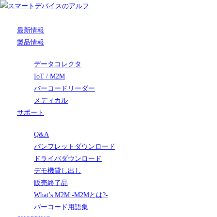
最新情報
製品情報
データコレクタ
IoT / M2M
バーコードリーダー
メディカル
サポート
Q&A
パンフレットダウンロード
ドライバダウンロード
デモ機貸し出し
販売終了品
What’s M2M -M2Mとは?-
バーコード用語集