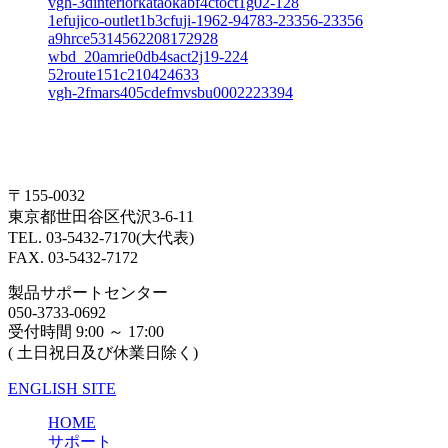
vgh-3dinteriorkataokabf4ctoct1g02-128
1efujico-outlet1b3cfuji-1962-94783-23356-23356
a9hrce5314562208172928
wbd_20amrie0db4sact2j19-224
52route151c210424633
vgh-2fmars405cdefmvsbu0002223394
〒155-0032
東京都世田谷区代沢3-6-11
TEL. 03-5432-7170(大代表)
FAX. 03-5432-7172
製品サポートセンター
050-3733-0692
受付時間 9:00 ～ 17:00
( 土日祝日及び休業日除く)
ENGLISH SITE
HOME
サポート