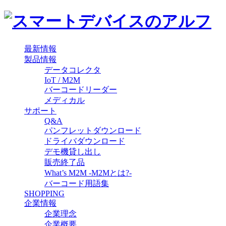
最新情報
製品情報
データコレクタ
IoT / M2M
バーコードリーダー
メディカル
サポート
Q&A
パンフレットダウンロード
ドライバダウンロード
デモ機貸し出し
販売終了品
What’s M2M -M2Mとは?-
バーコード用語集
SHOPPING
企業情報
企業理念
企業概要