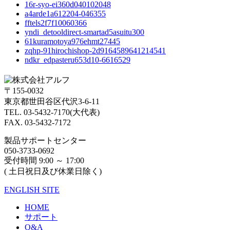
16r-syo-ei360d040102048
a4arde1a612204-046355
fftels2f7f10060366
yndi_detooldirect-smartad5asuitu300
61kuramotoya976ehmt27445
zqhp-91hirochishop-2d9164589641214541
ndkr_edpasteru653d10-6616529
〒155-0032
東京都世田谷区代沢3-6-11
TEL. 03-5432-7170(大代表)
FAX. 03-5432-7172
製品サポートセンター
050-3733-0692
受付時間 9:00 ～ 17:00
( 土日祝日及び休業日除く)
ENGLISH SITE
HOME
サポート
Q&A