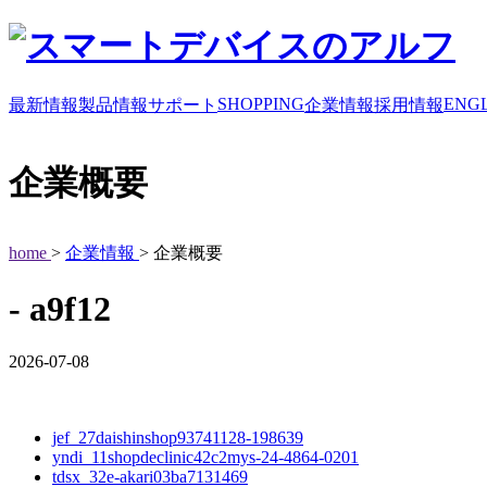
SHOPPING
ENGL
最新情報
製品情報
サポート
企業情報
採用情報
企業概要
home
>
企業情報
> 企業概要
- a9f12
2026-07-08
jef_27daishinshop93741128-198639
yndi_11shopdeclinic42c2mys-24-4864-0201
tdsx_32e-akari03ba7131469