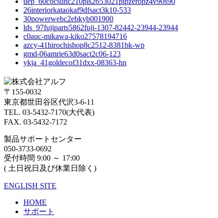
uep_60cocsunc210pls2653021pipzeropz4v90s90
26interiorkataokaf9dfsact3k10-533
30powerwebc2ebkyb001900
lds_97fujiparts5862fuji-1307-82442-23944-23944
c0auc-mikawa-kiko27578194716
azcy-41hirochishop8c2512-8381bk-wp
gmd-06amrie63d0sact2c06-123
ykja_41goldecof31dxx-08363-hn
〒155-0032
東京都世田谷区代沢3-6-11
TEL. 03-5432-7170(大代表)
FAX. 03-5432-7172
製品サポートセンター
050-3733-0692
受付時間 9:00 ～ 17:00
( 土日祝日及び休業日除く)
ENGLISH SITE
HOME
サポート