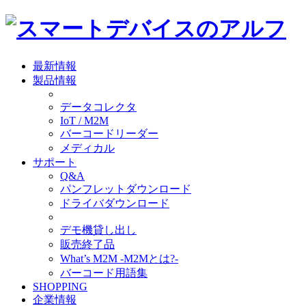
最新情報
製品情報
データコレクタ
IoT / M2M
バーコードリーダー
メディカル
サポート
Q&A
パンフレットダウンロード
ドライバダウンロード
デモ機貸し出し
販売終了品
What’s M2M -M2Mとは?-
バーコード用語集
SHOPPING
企業情報