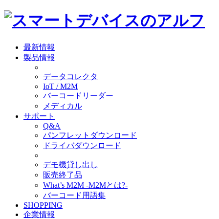
最新情報
製品情報
データコレクタ
IoT / M2M
バーコードリーダー
メディカル
サポート
Q&A
パンフレットダウンロード
ドライバダウンロード
デモ機貸し出し
販売終了品
What’s M2M -M2Mとは?-
バーコード用語集
SHOPPING
企業情報