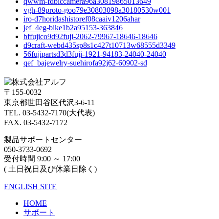
qwwm-fdbiccamera96a30819865013649
vgh-89proto-goo79e30803098a30180530w001
iro-d7horidashistoref08caaiv1206ahar
jef_4eg-bike1b2a95153-363846
bffujico9d92fuji-2062-79967-18646-18646
d9craft-webd435sp8s1c427t10713w68555d3349
56fujipartsd3d3fuji-1921-94183-24040-24040
qef_bajewelry-suehirofa92j62-60902-sd
〒155-0032
東京都世田谷区代沢3-6-11
TEL. 03-5432-7170(大代表)
FAX. 03-5432-7172
製品サポートセンター
050-3733-0692
受付時間 9:00 ～ 17:00
( 土日祝日及び休業日除く)
ENGLISH SITE
HOME
サポート