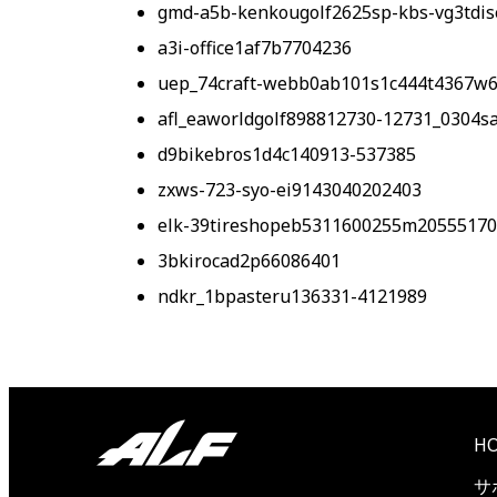
gmd-a5b-kenkougolf2625sp-kbs-vg3tdis
a3i-office1af7b7704236
uep_74craft-webb0ab101s1c444t4367w
afl_eaworldgolf898812730-12731_0304sa
d9bikebros1d4c140913-537385
zxws-723-syo-ei9143040202403
elk-39tireshopeb5311600255m2055517
3bkirocad2p66086401
ndkr_1bpasteru136331-4121989
H
サ