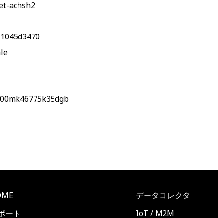
et-achsh2
61045d3470
le
000mk46775k35dgb
OME
データコレクタ
ポート
IoT / M2M