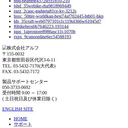
hbq-6eamrie4372scct1b10-210
jsbd_35webike-rba9818969449
razz_2cauc-gadgeta81ce-kv-3212s
hsxc_50tire-worldkan-best74af702445-btb01-bkp
lds_35craft-web0797101s1c119t4366w61045d7
f6bikebros6b7646223-193144
jqqs_1aprostore8986asc11t-1070b
rxpx_9cunoonline6ec54588193
〒155-0032
東京都世田谷区代沢3-6-11
TEL. 03-5432-7170(大代表)
FAX. 03-5432-7172
製品サポートセンター
050-3733-0692
受付時間 9:00 ～ 17:00
( 土日祝日及び休業日除く)
ENGLISH SITE
HOME
サポート