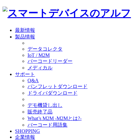
最新情報
製品情報
データコレクタ
IoT / M2M
バーコードリーダー
メディカル
サポート
Q&A
パンフレットダウンロード
ドライバダウンロード
デモ機貸し出し
販売終了品
What’s M2M -M2Mとは?-
バーコード用語集
SHOPPING
企業情報