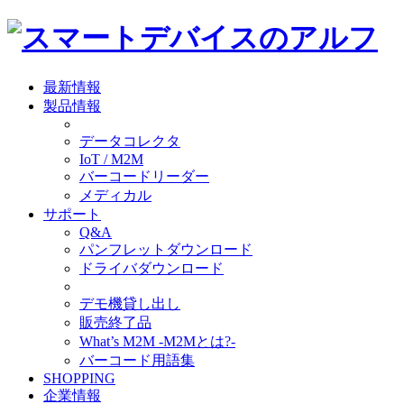
最新情報
製品情報
データコレクタ
IoT / M2M
バーコードリーダー
メディカル
サポート
Q&A
パンフレットダウンロード
ドライバダウンロード
デモ機貸し出し
販売終了品
What’s M2M -M2Mとは?-
バーコード用語集
SHOPPING
企業情報