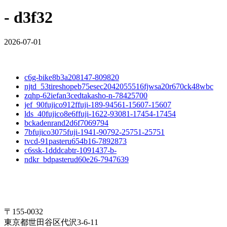
- d3f32
2026-07-01
c6g-bike8b3a208147-809820
njtd_53tireshopeb75esec2042055516fjwsa20r670ck48wbc
zqhp-62iefan3cedtakasho-n-78425700
jef_90fujico912ffuji-189-94561-15607-15607
lds_40fujico8e6ffuji-1622-93081-17454-17454
bckadenrand2d6f7069794
7bfujico3075fuji-1941-90792-25751-25751
tvcd-91pasteru654b16-7892873
c6ssk-1dddcabtr-1091437-b-
ndkr_bdpasterud60e26-7947639
〒155-0032
東京都世田谷区代沢3-6-11