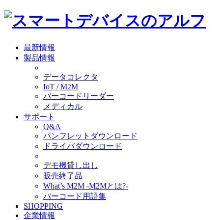
最新情報
製品情報
データコレクタ
IoT / M2M
バーコードリーダー
メディカル
サポート
Q&A
パンフレットダウンロード
ドライバダウンロード
デモ機貸し出し
販売終了品
What’s M2M -M2Mとは?-
バーコード用語集
SHOPPING
企業情報