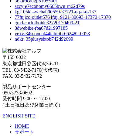
3bkirocad2p61055001
azcy-e7economy6665bwu-rn62d79s
kgl_05kts-webab00550-37721-qq-e-d-137
77fujico-outlet5764fuji-9121-80693-17370-17370
gmd-caclothoide32720170409-21
8dwebike-rba67d21997185
yexv-34scopefd44iitbirib-662482-0058
ndkr_35plusysbtob742d92099
〒155-0032
東京都世田谷区代沢3-6-11
TEL. 03-5432-7170(大代表)
FAX. 03-5432-7172
製品サポートセンター
050-3733-0692
受付時間 9:00 ～ 17:00
( 土日祝日及び休業日除く)
ENGLISH SITE
HOME
サポート