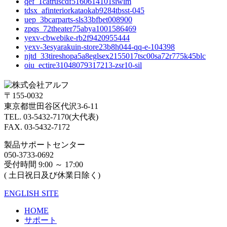
qef_1catruscdf5160614101siwim
tdsx_afinteriorkataokab9284tbsst-045
uep_3bcarparts-sls33bfbet008900
zpqs_72theater75abya1001586469
yexv-cbwebike-rb2f9420955444
yexv-3esyarakuin-store23b8h044-qq-e-104398
njtd_33tireshopa5a8eglsex2155017tsc00sa72r775k45blc
oiu_ectire31048079317213-zsr10-sil
〒155-0032
東京都世田谷区代沢3-6-11
TEL. 03-5432-7170(大代表)
FAX. 03-5432-7172
製品サポートセンター
050-3733-0692
受付時間 9:00 ～ 17:00
( 土日祝日及び休業日除く)
ENGLISH SITE
HOME
サポート