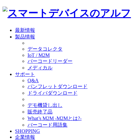
最新情報
製品情報
データコレクタ
IoT / M2M
バーコードリーダー
メディカル
サポート
Q&A
パンフレットダウンロード
ドライバダウンロード
デモ機貸し出し
販売終了品
What’s M2M -M2Mとは?-
バーコード用語集
SHOPPING
企業情報