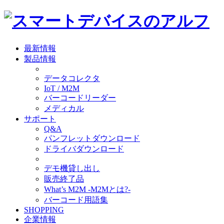
最新情報
製品情報
データコレクタ
IoT / M2M
バーコードリーダー
メディカル
サポート
Q&A
パンフレットダウンロード
ドライバダウンロード
デモ機貸し出し
販売終了品
What’s M2M -M2Mとは?-
バーコード用語集
SHOPPING
企業情報