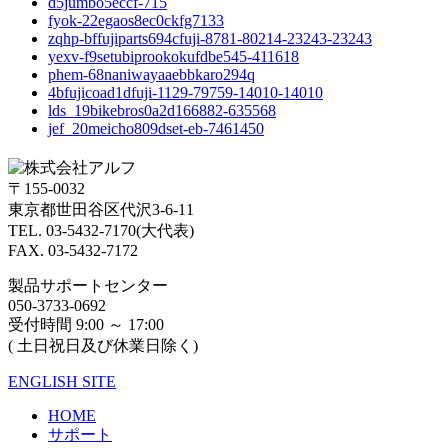
d5jumbo5eccf-715
fyok-22egaos8ec0ckfg7133
zqhp-bffujiparts694cfuji-8781-80214-23243-23243
yexv-f9setubiprookokufdbe545-411618
phem-68naniwayaaebbkaro294q
4bfujicoad1dfuji-1129-79759-14010-14010
lds_19bikebros0a2d166882-635568
jef_20meicho809dset-eb-7461450
〒155-0032
東京都世田谷区代沢3-6-11
TEL. 03-5432-7170(大代表)
FAX. 03-5432-7172
製品サポートセンター
050-3733-0692
受付時間 9:00 ～ 17:00
( 土日祝日及び休業日除く)
ENGLISH SITE
HOME
サポート