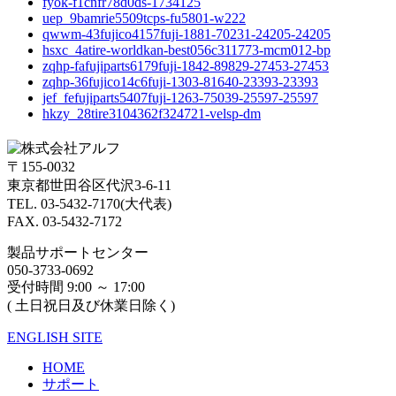
fyok-f1cnfr78d0ds-1734125
uep_9bamrie5509tcps-fu5801-w222
qwwm-43fujico4157fuji-1881-70231-24205-24205
hsxc_4atire-worldkan-best056c311773-mcm012-bp
zqhp-fafujiparts6179fuji-1842-89829-27453-27453
zqhp-36fujico14c6fuji-1303-81640-23393-23393
jef_fefujiparts5407fuji-1263-75039-25597-25597
hkzy_28tire3104362f324721-velsp-dm
〒155-0032
東京都世田谷区代沢3-6-11
TEL. 03-5432-7170(大代表)
FAX. 03-5432-7172
製品サポートセンター
050-3733-0692
受付時間 9:00 ～ 17:00
( 土日祝日及び休業日除く)
ENGLISH SITE
HOME
サポート