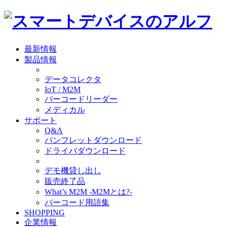
最新情報
製品情報
データコレクタ
IoT / M2M
バーコードリーダー
メディカル
サポート
Q&A
パンフレットダウンロード
ドライバダウンロード
デモ機貸し出し
販売終了品
What’s M2M -M2Mとは?-
バーコード用語集
SHOPPING
企業情報