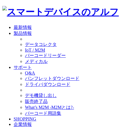
最新情報
製品情報
データコレクタ
IoT / M2M
バーコードリーダー
メディカル
サポート
Q&A
パンフレットダウンロード
ドライバダウンロード
デモ機貸し出し
販売終了品
What’s M2M -M2Mとは?-
バーコード用語集
SHOPPING
企業情報