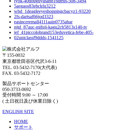
fyok-40douguyasanb16dtrus-508-3494
5aegaos83ebckfq3212
wbd_1deagleeyeshoppingcbacyz1-93220
2fs-dartsaf66jod3323
easinceremall4111aain0735ahar
njtd_87auc-mifuji-kagu2cb5813s140-tv
jef_41piccolobrand153eduvetica-febe-405-
02uniclassf9ddds-1541125
〒155-0032
東京都世田谷区代沢3-6-11
TEL. 03-5432-7170(大代表)
FAX. 03-5432-7172
製品サポートセンター
050-3733-0692
受付時間 9:00 ～ 17:00
( 土日祝日及び休業日除く)
ENGLISH SITE
HOME
サポート