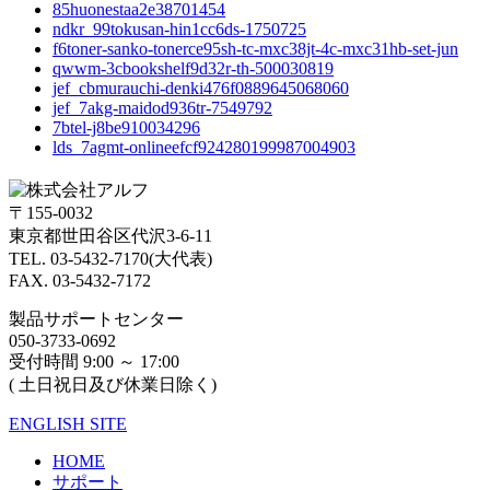
85huonestaa2e38701454
ndkr_99tokusan-hin1cc6ds-1750725
f6toner-sanko-tonerce95sh-tc-mxc38jt-4c-mxc31hb-set-jun
qwwm-3cbookshelf9d32r-th-500030819
jef_cbmurauchi-denki476f0889645068060
jef_7akg-maidod936tr-7549792
7btel-j8be910034296
lds_7agmt-onlineefcf924280199987004903
〒155-0032
東京都世田谷区代沢3-6-11
TEL. 03-5432-7170(大代表)
FAX. 03-5432-7172
製品サポートセンター
050-3733-0692
受付時間 9:00 ～ 17:00
( 土日祝日及び休業日除く)
ENGLISH SITE
HOME
サポート