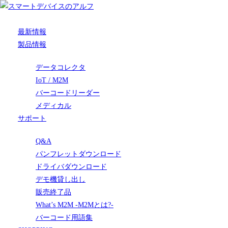
最新情報
製品情報
データコレクタ
IoT / M2M
バーコードリーダー
メディカル
サポート
Q&A
パンフレットダウンロード
ドライバダウンロード
デモ機貸し出し
販売終了品
What’s M2M -M2Mとは?-
バーコード用語集