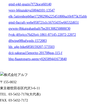
gmd-e4d-spazio7f72kscg60140
yexv-b6tuzukiya5004d101-13547
elk-5atireshopb0ae17290290s225451800sa10r875k35zbb
gmd-0acraft-webe958721s1c167t5435w66532d651
qwwm-0bkaigahanbaib7be201308250800f30
fyok-4ffujico76d2fuji-1861-87145-22072-22072
d0wing08bafwgds-1572083
lds_a4g-bike6858159207-573503
dcii-sakuraa15enoritz-201708gas-115-f
hbq-8aautoparts-agency026589441673840
〒155-0032
東京都世田谷区代沢3-6-11
TEL. 03-5432-7170(大代表)
FAX. 03-5432-7172