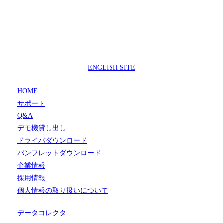
製品サポートセンター
050-3733-0692
受付時間 9:00 ～ 17:00
( 土日祝日及び休業日除く)
ENGLISH SITE
HOME
サポート
Q&A
デモ機貸し出し
ドライバダウンロード
パンフレットダウンロード
企業情報
採用情報
個人情報の取り扱いについて
データコレクタ