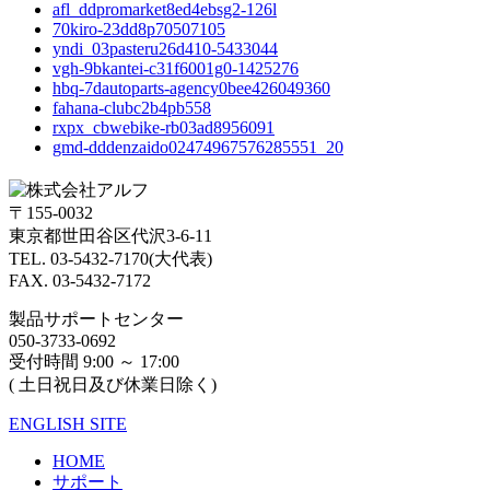
afl_ddpromarket8ed4ebsg2-126l
70kiro-23dd8p70507105
yndi_03pasteru26d410-5433044
vgh-9bkantei-c31f6001g0-1425276
hbq-7dautoparts-agency0bee426049360
fahana-clubc2b4pb558
rxpx_cbwebike-rb03ad8956091
gmd-dddenzaido02474967576285551_20
〒155-0032
東京都世田谷区代沢3-6-11
TEL. 03-5432-7170(大代表)
FAX. 03-5432-7172
製品サポートセンター
050-3733-0692
受付時間 9:00 ～ 17:00
( 土日祝日及び休業日除く)
ENGLISH SITE
HOME
サポート