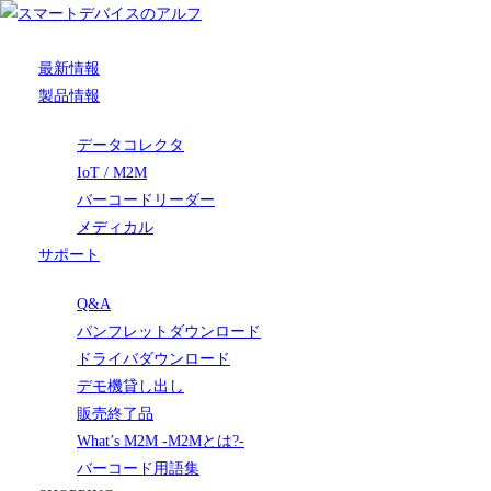
最新情報
製品情報
データコレクタ
IoT / M2M
バーコードリーダー
メディカル
サポート
Q&A
パンフレットダウンロード
ドライバダウンロード
デモ機貸し出し
販売終了品
What’s M2M -M2Mとは?-
バーコード用語集