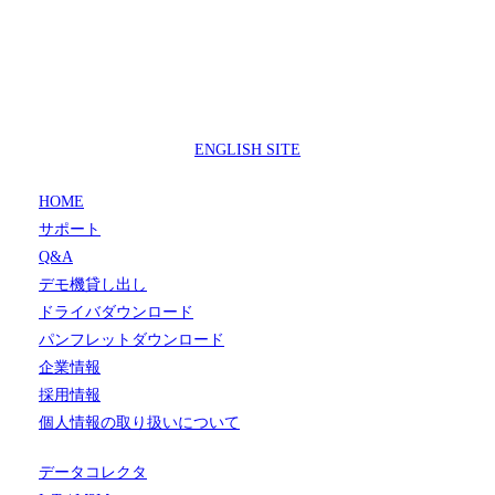
製品サポートセンター
050-3733-0692
受付時間 9:00 ～ 17:00
( 土日祝日及び休業日除く)
ENGLISH SITE
HOME
サポート
Q&A
デモ機貸し出し
ドライバダウンロード
パンフレットダウンロード
企業情報
採用情報
個人情報の取り扱いについて
データコレクタ