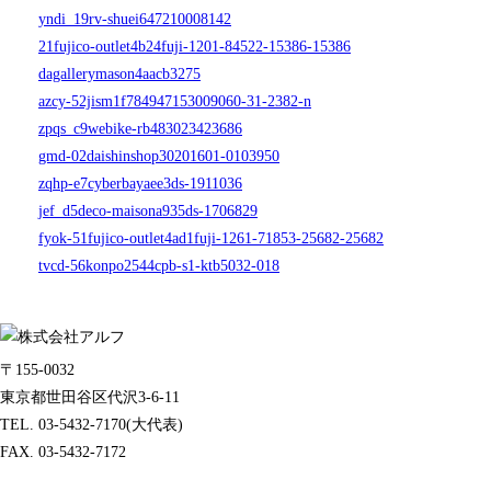
yndi_19rv-shuei647210008142
21fujico-outlet4b24fuji-1201-84522-15386-15386
dagallerymason4aacb3275
azcy-52jism1f784947153009060-31-2382-n
zpqs_c9webike-rb483023423686
gmd-02daishinshop30201601-0103950
zqhp-e7cyberbayaee3ds-1911036
jef_d5deco-maisona935ds-1706829
fyok-51fujico-outlet4ad1fuji-1261-71853-25682-25682
tvcd-56konpo2544cpb-s1-ktb5032-018
〒155-0032
東京都世田谷区代沢3-6-11
TEL. 03-5432-7170(大代表)
FAX. 03-5432-7172