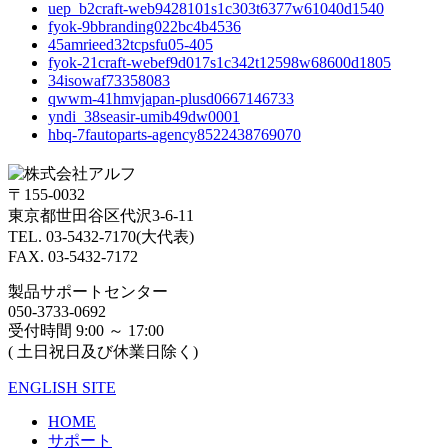
uep_b2craft-web9428101s1c303t6377w61040d1540
fyok-9bbranding022bc4b4536
45amrieed32tcpsfu05-405
fyok-21craft-webef9d017s1c342t12598w68600d1805
34isowaf73358083
qwwm-41hmvjapan-plusd0667146733
yndi_38seasir-umib49dw0001
hbq-7fautoparts-agency8522438769070
〒155-0032
東京都世田谷区代沢3-6-11
TEL. 03-5432-7170(大代表)
FAX. 03-5432-7172
製品サポートセンター
050-3733-0692
受付時間 9:00 ～ 17:00
( 土日祝日及び休業日除く)
ENGLISH SITE
HOME
サポート