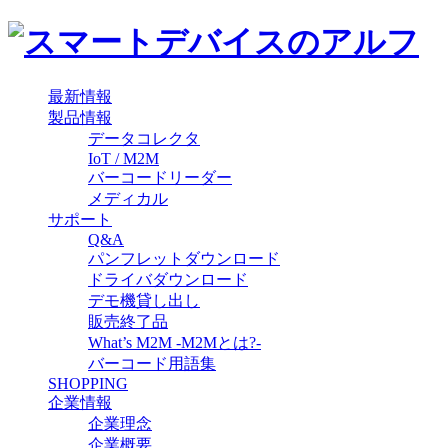
最新情報
製品情報
データコレクタ
IoT / M2M
バーコードリーダー
メディカル
サポート
Q&A
パンフレットダウンロード
ドライバダウンロード
デモ機貸し出し
販売終了品
What’s M2M -M2Mとは?-
バーコード用語集
SHOPPING
企業情報
企業理念
企業概要