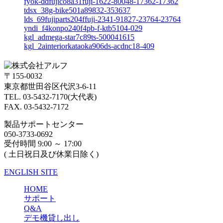
fyok-ddfujico8a31fuji-1622-80048-17362-17362
tdsx_38g-bike501a89832-353637
lds_69fujiparts204ffuji-2341-91827-23764-23764
yndi_f4konpo240f4pb-f-ktb5104-029
kgl_admega-star7c89ts-500041615
kgl_2ainteriorkataoka906ds-acdnc18-409
〒155-0032
東京都世田谷区代沢3-6-11
TEL. 03-5432-7170(大代表)
FAX. 03-5432-7172
製品サポートセンター
050-3733-0692
受付時間 9:00 ～ 17:00
( 土日祝日及び休業日除く)
ENGLISH SITE
HOME
サポート
Q&A
デモ機貸し出し