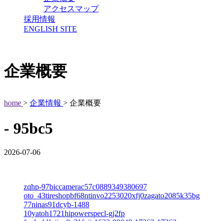
アクセスマップ
採用情報
ENGLISH SITE
企業概要
home
>
企業情報
> 企業概要
- 95bc5
2026-07-06
zqhp-97biccamerac57c0889349380697
oto_43tireshopbf68ntinvo2253020xfj0zagato2085k35bg
77ninas91dcyb-1488
10yatoh1721hipowerspecl-gj2fp