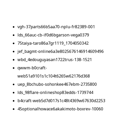
vgh-37parts66b5aa70-nplu-fr82389-001
lds_66auc-cb-if0d6bgarson-vega0379
75taiya-taro86a7gr1119_1704050342
jef_bagmt-online6a3e8025676146914609496
wbd_4edouguyasan1722trus-138-1521
qwwm-b0craft-
web51a9101s1c104t6265w62176d368
uep_8bchubo-sohonkee467ebm-2735800
lds_98flare-onlineshop83edds-1739744
b4craft-web5d7d017s1c48t4369w67630d2253
45optionalhowace6akakimoto-boxrev-10060