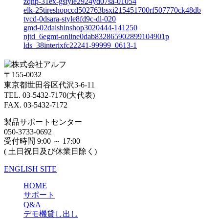
zqhp-31ex-gstyle2924yd07sa-01054
elk-25tireshopccd502763bsxi215451700rf507770ck48db
tvcd-0dsara-style8fd9c-dl-020
gmd-02daishinshop3020444-141250
njtd_6egmt-online0dab832865902899104901p
lds_38interixfc22241-99999_0613-1
〒155-0032
東京都世田谷区代沢3-6-11
TEL. 03-5432-7170(大代表)
FAX. 03-5432-7172
製品サポートセンター
050-3733-0692
受付時間 9:00 ～ 17:00
( 土日祝日及び休業日除く)
ENGLISH SITE
HOME
サポート
Q&A
デモ機貸し出し