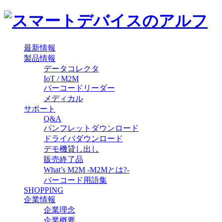
最新情報
製品情報
データコレクタ
IoT / M2M
バーコードリーダー
メディカル
サポート
Q&A
パンフレットダウンロード
ドライバダウンロード
デモ機貸し出し
販売終了品
What’s M2M -M2Mとは?-
バーコード用語集
SHOPPING
企業情報
企業理念
企業概要