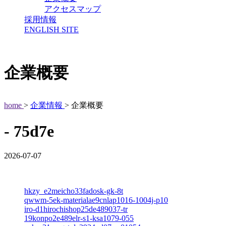
アクセスマップ
採用情報
ENGLISH SITE
企業概要
home
>
企業情報
> 企業概要
- 75d7e
2026-07-07
hkzy_e2meicho33fadosk-gk-8t
qwwm-5ek-materialae9cnlap1016-1004j-p10
iro-d1hirochishop25de489037-tr
19konpo2e489elr-s1-ksa1079-055