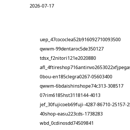
2026-07-17
uep_47cococlea52b916092710093500
qwwm-99dentaroc5de350127
tdsx_f2nitori121e2020880
afl_4ftireshop716antinvo2653022xfjpeg
0bou-en185clegra0267-05603400
qwwm-6bdaishinshope74c313-308517
07rim6185hst3118144-4013
jef_30fujicoeb69fuji-4287-86710-25157-
40shop-easu223cds-1738283
wbd_0cdinosdd74509841