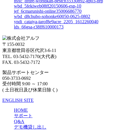
hsxc_dftire-worldkan-bestcb35330892-gp03-brp
wbd_5fekiweb08ff20150606-esp-10
jef_6cmarunishi-online35006686770
wbd_d8chubo-sohonke60050-0625-0802
yndi_cataiya-tarof8e9acre_2205_1612260040
lds_66gsa-r38ff610000173
〒155-0032
東京都世田谷区代沢3-6-11
TEL. 03-5432-7170(大代表)
FAX. 03-5432-7172
製品サポートセンター
050-3733-0692
受付時間 9:00 ～ 17:00
( 土日祝日及び休業日除く)
ENGLISH SITE
HOME
サポート
Q&A
デモ機貸し出し