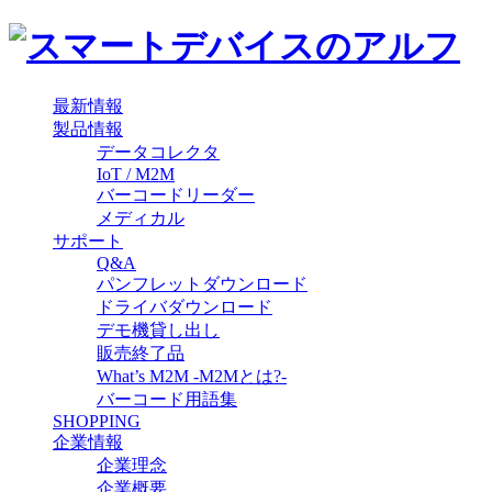
最新情報
製品情報
データコレクタ
IoT / M2M
バーコードリーダー
メディカル
サポート
Q&A
パンフレットダウンロード
ドライバダウンロード
デモ機貸し出し
販売終了品
What’s M2M -M2Mとは?-
バーコード用語集
SHOPPING
企業情報
企業理念
企業概要