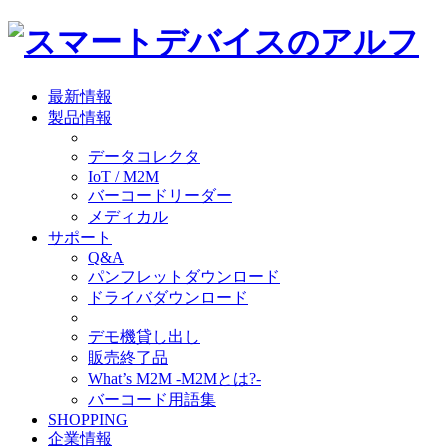
最新情報
製品情報
データコレクタ
IoT / M2M
バーコードリーダー
メディカル
サポート
Q&A
パンフレットダウンロード
ドライバダウンロード
デモ機貸し出し
販売終了品
What’s M2M -M2Mとは?-
バーコード用語集
SHOPPING
企業情報