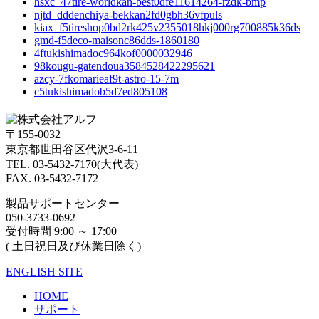
hsxc_47tire-worldkan-best0dfe11614264-rzdk-bmp
njtd_dddenchiya-bekkan2fd0gbh36vfpuls
kiax_f5tireshop0bd2rk425v2355018hkj000rg700885k36ds
gmd-f5deco-maisonc86dds-1860180
4ftukishimadoc964kof0000032946
98kougu-gatendoua3584528422295621
azcy-7fkomarieaf9t-astro-15-7m
c5tukishimadob5d7ed805108
〒155-0032
東京都世田谷区代沢3-6-11
TEL. 03-5432-7170(大代表)
FAX. 03-5432-7172
製品サポートセンター
050-3733-0692
受付時間 9:00 ～ 17:00
( 土日祝日及び休業日除く)
ENGLISH SITE
HOME
サポート