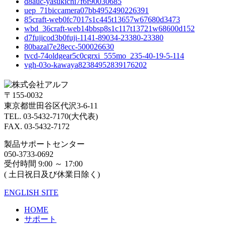
d8auc-yasukichi7f6f90030685
uep_71biccamera07bb4952490226391
85craft-web0fc7017s1c445t13657w67680d3473
wbd_36craft-web14bbsp8s1c117t13721w68600d152
d7fujicod3b0fuji-1141-89034-23380-23380
80bazal7e28ecc-500026630
tvcd-74oldgear5c0cgrxi_555mo_235-40-19-5-114
vgh-03o-kawaya82384952839176202
〒155-0032
東京都世田谷区代沢3-6-11
TEL. 03-5432-7170(大代表)
FAX. 03-5432-7172
製品サポートセンター
050-3733-0692
受付時間 9:00 ～ 17:00
( 土日祝日及び休業日除く)
ENGLISH SITE
HOME
サポート