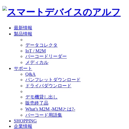
最新情報
製品情報
データコレクタ
IoT / M2M
バーコードリーダー
メディカル
サポート
Q&A
パンフレットダウンロード
ドライバダウンロード
デモ機貸し出し
販売終了品
What’s M2M -M2Mとは?-
バーコード用語集
SHOPPING
企業情報