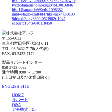
hsxc_d8re-vida5bd007-3786254-pewter
tvcd-5bmarusho-nokigu04bf10016846
lds_11hanatech669eds-1098382
gmd-e4auto-craft4d47hks-max4gt-0103
9drimdf8dkg3309-052f902r-1045
e1puerc164ts-040118450
〒155-0032
東京都世田谷区代沢3-6-11
TEL. 03-5432-7170(大代表)
FAX. 03-5432-7172
製品サポートセンター
050-3733-0692
受付時間 9:00 ～ 17:00
( 土日祝日及び休業日除く)
ENGLISH SITE
HOME
サポート
Q&A
デモ機貸し出し