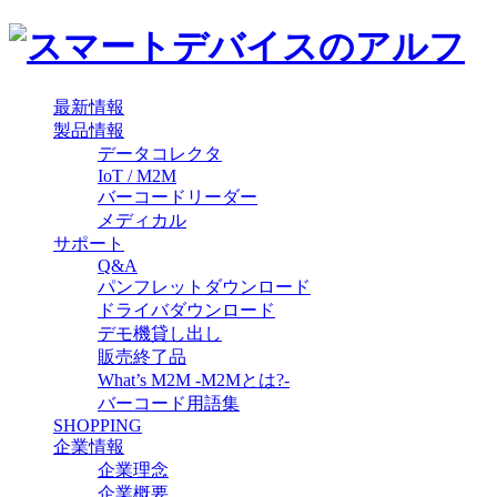
最新情報
製品情報
データコレクタ
IoT / M2M
バーコードリーダー
メディカル
サポート
Q&A
パンフレットダウンロード
ドライバダウンロード
デモ機貸し出し
販売終了品
What’s M2M -M2Mとは?-
バーコード用語集
SHOPPING
企業情報
企業理念
企業概要