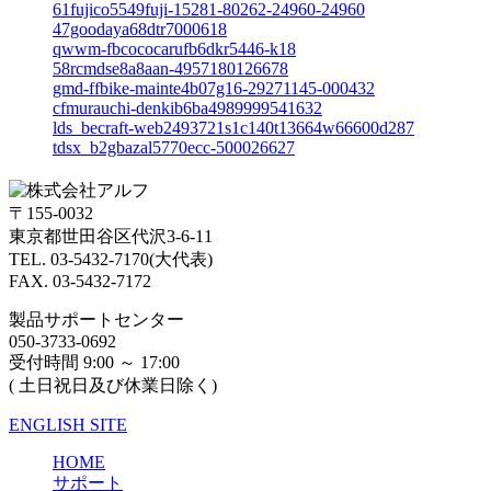
61fujico5549fuji-15281-80262-24960-24960
47goodaya68dtr7000618
qwwm-fbcococarufb6dkr5446-k18
58rcmdse8a8aan-4957180126678
gmd-ffbike-mainte4b07g16-29271145-000432
cfmurauchi-denkib6ba4989999541632
lds_becraft-web2493721s1c140t13664w66600d287
tdsx_b2gbazal5770ecc-500026627
〒155-0032
東京都世田谷区代沢3-6-11
TEL. 03-5432-7170(大代表)
FAX. 03-5432-7172
製品サポートセンター
050-3733-0692
受付時間 9:00 ～ 17:00
( 土日祝日及び休業日除く)
ENGLISH SITE
HOME
サポート