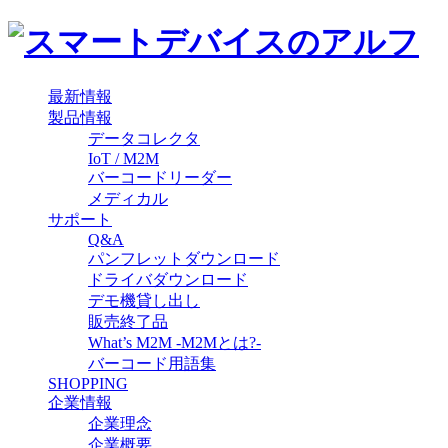
最新情報
製品情報
データコレクタ
IoT / M2M
バーコードリーダー
メディカル
サポート
Q&A
パンフレットダウンロード
ドライバダウンロード
デモ機貸し出し
販売終了品
What’s M2M -M2Mとは?-
バーコード用語集
SHOPPING
企業情報
企業理念
企業概要