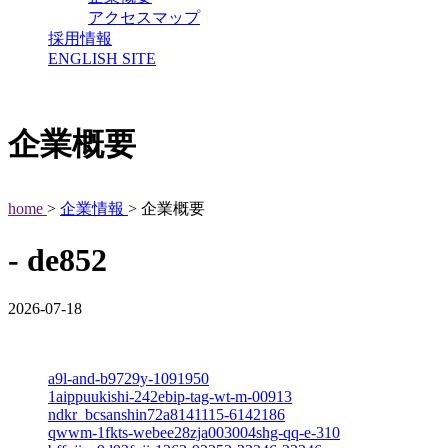
アクセスマップ
採用情報
ENGLISH SITE
企業概要
home
>
企業情報
> 企業概要
- de852
2026-07-18
a9l-and-b9729y-1091950
1aippuukishi-242ebip-tag-wt-m-00913
ndkr_bcsanshin72a8141115-6142186
qwwm-1fkts-webee28zja003004shg-qq-e-310