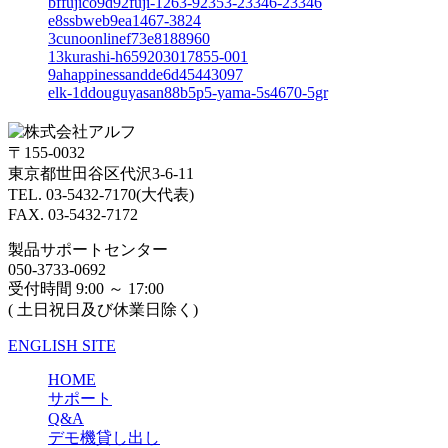
bffujico9d92fuji-1263-92353-23346-23346
e8ssbweb9ea1467-3824
3cunoonlinef73e8188960
13kurashi-h659203017855-001
9ahappinessandde6d45443097
elk-1ddouguyasan88b5p5-yama-5s4670-5gr
〒155-0032
東京都世田谷区代沢3-6-11
TEL. 03-5432-7170(大代表)
FAX. 03-5432-7172
製品サポートセンター
050-3733-0692
受付時間 9:00 ～ 17:00
( 土日祝日及び休業日除く)
ENGLISH SITE
HOME
サポート
Q&A
デモ機貸し出し